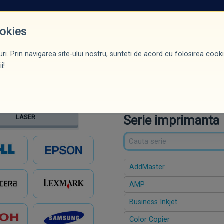
ROMOȚII*
PRODUSE
CERTIFICĂRI / DIPLOME
BLOG
CONTACT
ookies
ri. Prin navigarea site-ului nostru, sunteti de acord cu folosirea cookie
ntă
Serie
Model
i!
Serie imprimanta
LASER
AddMaster
AMP
Business Inkjet
Color Copier