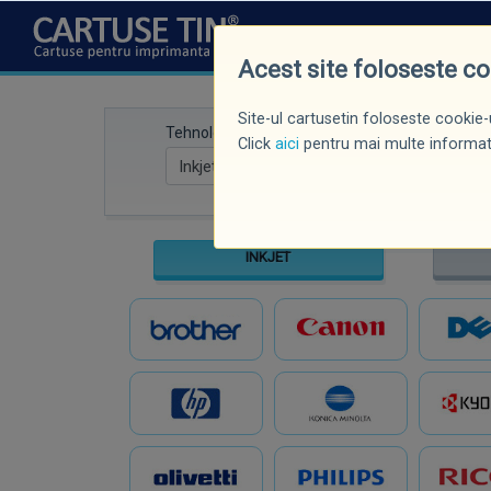
CINE SUNTEM
NOUTĂȚI
P
Acest site foloseste c
Site-ul cartusetin foloseste cookie-u
Tehnologie
Marcă imprima
Click
aici
pentru mai multe informati
INKJET