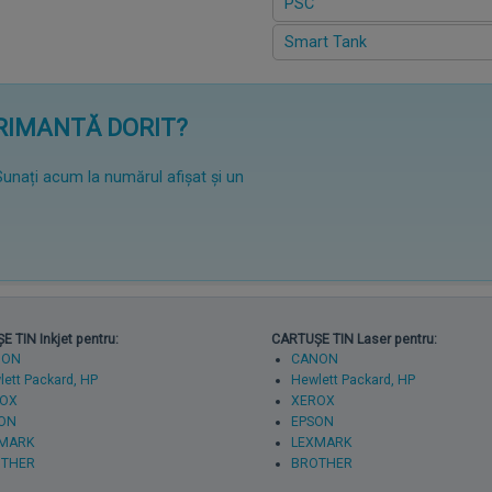
PSC
Smart Tank
PRIMANTĂ DORIT?
Sunați acum la numărul afișat și un
 TIN Inkjet pentru:
CARTUȘE TIN Laser pentru:
NON
CANON
ett Packard, HP
Hewlett Packard, HP
OX
XEROX
ON
EPSON
MARK
LEXMARK
THER
BROTHER