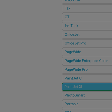
Fax
GT
Ink Tank
OfficeJet
OfficeJet Pro
PageWide
PageWide Enterprise Color
PageWide Pro
PaintJet C
PaintJet XL
PhotoSmart
Portable