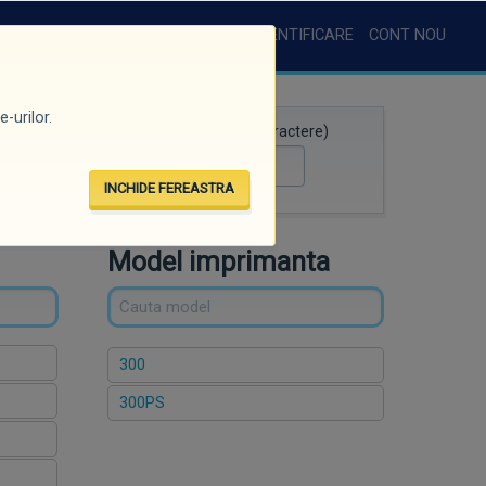
AUTENTIFICARE
CONT NOU
-urilor.
Căutare rapidă (minim 3 caractere)
INCHIDE FEREASTRA
Model imprimanta
300
300PS