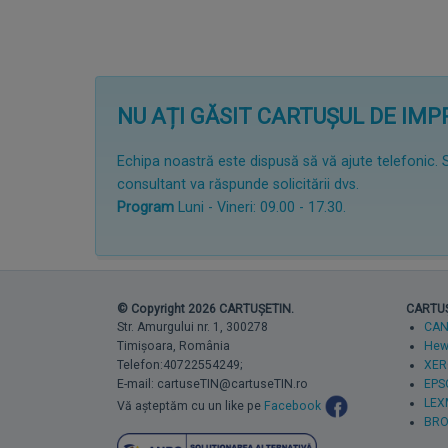
NU AȚI GĂSIT CARTUȘUL DE IM
Echipa noastră este dispusă să vă ajute telefonic. 
consultant va răspunde solicitării dvs.
Program
Luni - Vineri: 09.00 - 17.30.
© Copyright 2026 CARTUȘETIN.
CARTUȘE
Str. Amurgului nr. 1, 300278
CA
Timișoara, România
Hewl
Telefon:40722554249;
XER
E-mail: cartuseTIN@cartuseTIN.ro
EPS
LEX
Vă așteptăm cu un like pe
Facebook
BRO