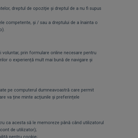
telor, dreptul de opoziţie și dreptul de a nu fi supus
țele competente, și / sau a dreptului de a înainta o
o).
i voluntar, prin formulare online necesare pentru
torilor o experiență mult mai bună de navigare și
tocate pe computerul dumneavoastră care permit
e va ține minte acțiunile și preferințele
u ca acesta să le memoreze până când utilizatorul
ont de utilizator);
ită pentru cookie;