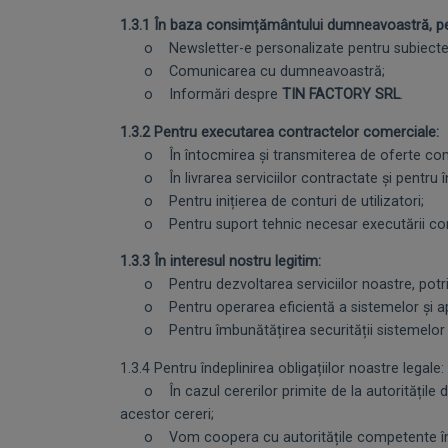
1.3.1 În baza consimțământului dumneavoastră, pe
o Newsletter-e personalizate pentru subiectele
o Comunicarea cu dumneavoastră;
o Informări despre
TIN FACTORY SRL
.
1.3.2 Pentru executarea contractelor comerciale:
o În întocmirea și transmiterea de oferte come
o În livrarea serviciilor contractate și pentru înd
o Pentru inițierea de conturi de utilizatori;
o Pentru suport tehnic necesar executării cont
1.3.3 În interesul nostru legitim:
o Pentru dezvoltarea serviciilor noastre, potrivi
o Pentru operarea eficientă a sistemelor și aplic
o Pentru îmbunătățirea securității sistemelor și 
1.3.4 Pentru îndeplinirea obligațiilor noastre legale:
o În cazul cererilor primite de la autoritățile de 
acestor cereri;
o Vom coopera cu autoritățile competente în situaț