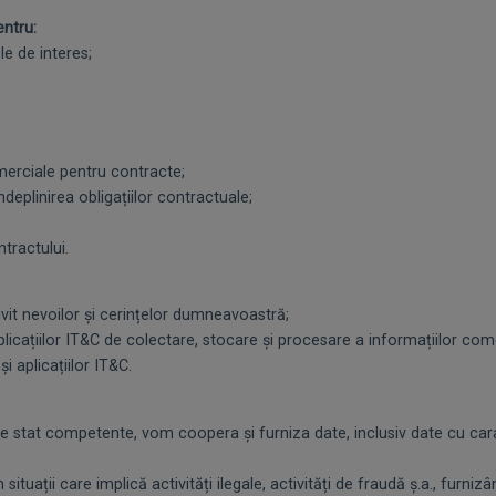
ntru:
 de interes;
rciale pentru contracte;
eplinirea obligațiilor contractuale;
ractului.
t nevoilor și cerințelor dumneavoastră;
ațiilor IT&C de colectare, stocare și procesare a informațiilor come
aplicațiilor IT&C.
stat competente, vom coopera și furniza date, inclusiv date cu caract
ii care implică activități ilegale, activități de fraudă ș.a., furnizâ