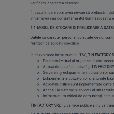
verificăm legalitatea cererilor.
În cazul în care vom avea nevoie să prelucrăm da
informarea sau consimțământul dumneavoastră ap
1.4. MODUL DE STOCARE ȘI PRELUCRARE A DAT
Datele cu caracter personal colectate de noi sunt s
furnizori de aplicații specifice.
În dezvoltarea infrastructurii IT&C,
TIN FACTORY S
o Perimetrul virtual al organizației este securiz
o Aplicațiile specifice activității
TIN FACTORY
o Serverele și echipamentele utilizatorilor sunt p
o Echipamentele utilizatorilor și anumite baze de 
o Aplicațiile critice sunt implementate către furniz
o Accesul la sisteme și aplicații al utilizatorilor
o Infrastructura critică de comunicații este asi
TIN FACTORY SRL
nu va face publice și nu va tran