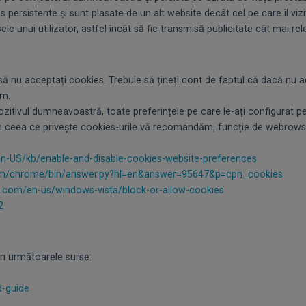
rsistente și sunt plasate de un alt website decât cel pe care îl vizit
 unui utilizator, astfel încât să fie transmisă publicitate cât mai rele
u acceptați cookies. Trebuie să țineți cont de faptul că dacă nu acc
im.
itivul dumneavoastră, toate preferințele pe care le-ați configurat pent
 ceea ce privește cookies-urile vă recomandăm, funcție de webrowser
/en-US/kb/enable-and-disable-cookies-website-preferences
com/chrome/bin/answer.py?hl=en&answer=95647&p=cpn_cookies
t.com/en-us/windows-vista/block-or-allow-cookies
2
din următoarele surse:
d-guide