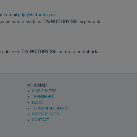
 de email
gdpr@tinfactory.ro
.
ția pe care o aveți cu
TIN FACTORY SRL
și perioada.
ntroduse de
TIN FACTORY SRL
pentru a contribui la
INFORMAȚII
CINE SUNTEM
TRANSPORT
PLATĂ
TERMENI ȘI CONDIȚII
GDPR/COOKIES
CONTACT