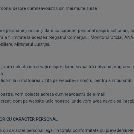
rsonal despre dumneavoastră din mai multe surse:
 persoane juridice și date cu caracter personal despre acționarii, admi
ă a fi limitate la acestea: Registrul Comerțului, Monitorul Oficial, ANAF
liare, Ministerul Justiției.
L, vom colecta informații despre dumneavoastră utilizând programe 
ă.
tificăm la următoarea vizită pe website-ul nostru, pentru a îmbunătăți ș
e noastre, vom colecta adresa dumneavoastră de e-mail.
vă creați cont pe website-urile noastre, unde vom avea nevoie să înr
ELOR CU CARACTER PERSONAL
cu caracter personal legal, în totală conformitate cu prevederile Reg