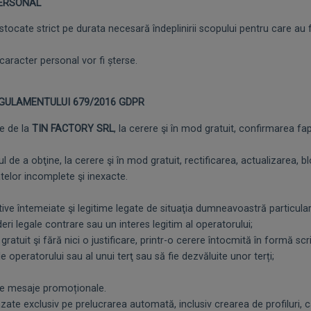
PERSONAL
tocate strict pe durata necesară îndeplinirii scopului pentru care au 
racter personal vor fi șterse.
GULAMENTULUI 679/2016 GDPR
e de la
TIN FACTORY SRL
, la cerere şi în mod gratuit, confirmarea f
 a obţine, la cerere şi în mod gratuit, rectificarea, actualizarea, blo
atelor incomplete şi inexacte.
e întemeiate şi legitime legate de situaţia dumneavoastră particular
eri legale contrare sau un interes legitim al operatorului;
tuit şi fără nici o justificare, printr-o cerere întocmită în formă sc
 operatorului sau al unui terţ sau să fie dezvăluite unor terți;
de mesaje promoționale.
e exclusiv pe prelucrarea automată, inclusiv crearea de profiluri, ca