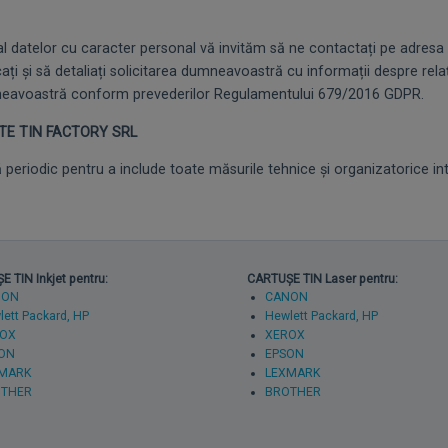
al datelor cu caracter personal vă invităm să ne contactați pe adresa
ți și să detaliați solicitarea dumneavoastră cu informații despre rela
mneavoastră conform prevederilor Regulamentului 679/2016 GDPR.
ATE TIN FACTORY SRL
tă periodic pentru a include toate măsurile tehnice și organizatorice i
 TIN Inkjet pentru:
CARTUȘE TIN Laser pentru:
NON
CANON
ett Packard, HP
Hewlett Packard, HP
OX
XEROX
ON
EPSON
MARK
LEXMARK
THER
BROTHER