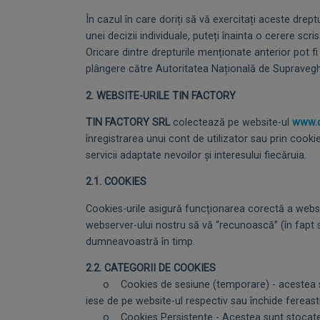
În cazul în care doriți să vă exercitați aceste drept
unei decizii individuale, puteți înainta o cerere scr
Oricare dintre drepturile menționate anterior pot fi 
plângere către Autoritatea Națională de Supravegh
2. WEBSITE-URILE TIN FACTORY
TIN FACTORY SRL
colectează pe website-ul
www.c
înregistrarea unui cont de utilizator sau prin cookie
servicii adaptate nevoilor și interesului fiecăruia.
2.1. COOKIES
Cookies-urile asigură funcționarea corectă a webs
webserver-ului nostru să vă “recunoască” (în fapt să
dumneavoastră în timp.
2.2. CATEGORII DE COOKIES
o Cookies de sesiune (temporare) - acestea sunt
iese de pe website-ul respectiv sau închide fereast
o Cookies Persistente - Acestea sunt stocate pe