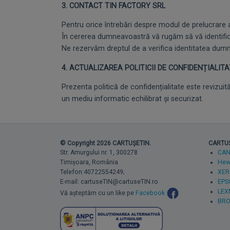
3. CONTACT TIN FACTORY SRL
Pentru orice întrebări despre modul de prelucrare 
În cererea dumneavoastră vă rugăm să vă identifica
Ne rezervăm dreptul de a verifica identitatea du
4. ACTUALIZAREA POLITICII DE CONFIDENȚIALIT
Prezenta politică de confidențialitate este revizui
un mediu informatic echilibrat și securizat.
© Copyright 2026 CARTUȘETIN.
CARTUȘE
Str. Amurgului nr. 1, 300278
CA
Timișoara, România
Hewl
Telefon:40722554249;
XER
E-mail: cartuseTIN@cartuseTIN.ro
EPS
LEX
Vă așteptăm cu un like pe
Facebook
BRO