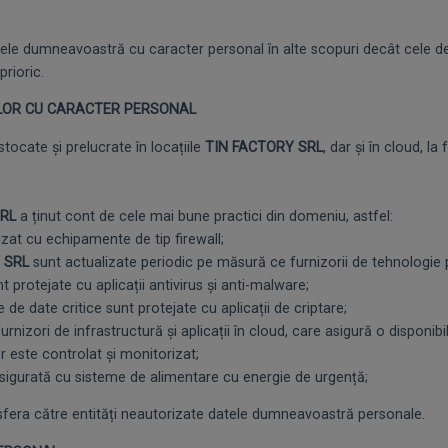
tele dumneavoastră cu caracter personal în alte scopuri decât cele 
rioric.
ELOR CU CARACTER PERSONAL
tocate și prelucrate în locațiile
TIN FACTORY SRL
, dar și în cloud, la
RL
a ținut cont de cele mai bune practici din domeniu, astfel:
at cu echipamente de tip firewall;
 SRL
sunt actualizate periodic pe măsură ce furnizorii de tehnologie p
rotejate cu aplicații antivirus și anti-malware;
date critice sunt protejate cu aplicații de criptare;
ori de infrastructură și aplicații în cloud, care asigură o disponibil
 este controlat și monitorizat;
gurată cu sisteme de alimentare cu energie de urgență;
sfera către entități neautorizate datele dumneavoastră personale.