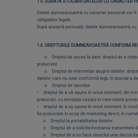
1.5. DURATA STOCĂRII DATELOR CU CARACTER 
Datele dumneavoastră cu caracter personal vor fi s
obligațiilor legale.
După această perioadă, datele dumneavoastră cu ca
1.6. DREPTURILE DUMNEAVOASTRĂ CONFORM RE
o Dreptul de acces la date: dreptul de a obţin
prelucrate.
o Dreptul de intervenţie asupra datelor: dreptul de
datelor care nu este conformă legii, în special a d
o Dreptul de opoziţie:
• dreptul de a vă opune în orice moment, din motiv
prelucrări, cu excepţia cazului în care există preved
• dreptul de a va opune în orice moment, în mod gra
fie prelucrate în scop de marketing direct, în numele
o Dreptul la portabilitatea datelor;
o Dreptul de a solicita încetarea transmiterii 
o Dreptul de a nu face obiectul unei decizii bazat