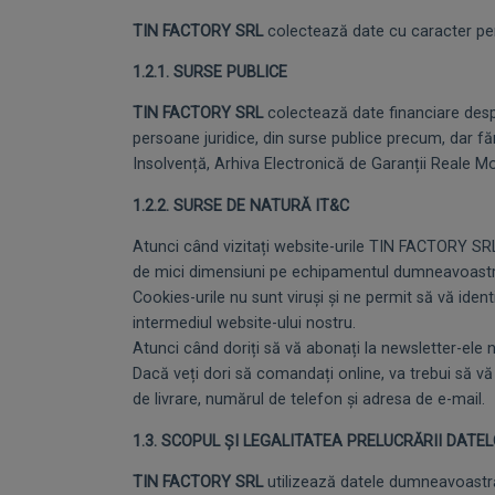
TIN FACTORY SRL
colectează date cu caracter pe
1.2.1. SURSE PUBLICE
TIN FACTORY SRL
colectează date financiare despre
persoane juridice, din surse publice precum, dar făr
Insolvență, Arhiva Electronică de Garanții Reale Mobi
1.2.2. SURSE DE NATURĂ IT&C
Atunci când vizitați website-urile TIN FACTORY SR
de mici dimensiuni pe echipamentul dumneavoastr
Cookies-urile nu sunt viruși și ne permit să vă iden
intermediul website-ului nostru.
Atunci când doriți să vă abonați la newsletter-el
Dacă veți dori să comandați online, va trebui să 
de livrare, numărul de telefon și adresa de e-mail.
1.3. SCOPUL ȘI LEGALITATEA PRELUCRĂRII DAT
TIN FACTORY SRL
utilizează datele dumneavoastră 