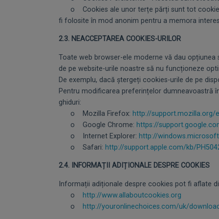
o Cookies ale unor terțe părți sunt tot cookies pe
fi folosite în mod anonim pentru a memora interesele
2.3. NEACCEPTAREA COOKIES-URILOR
Toate web browser-ele moderne vă dau opțiunea să n
de pe website-urile noastre să nu funcționeze opt
De exemplu, dacă ștergeți cookies-urile de pe dispoz
Pentru modificarea preferințelor dumneavoastră în
ghiduri:
o Mozilla Firefox:
http://support.mozilla.org
o Google Chrome:
https://support.google.
o Internet Explorer:
http://windows.microsof
o Safari:
http://support.apple.com/kb/PH504
2.4. INFORMAȚII ADIȚIONALE DESPRE COOKIES
Informații adiționale despre cookies pot fi aflate 
o
http://www.allaboutcookies.org
o
http://youronlinechoices.com/uk/downloa