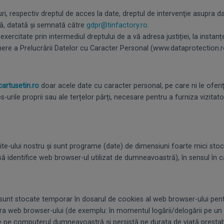
uri, respectiv dreptul de acces la date, dreptul de intervenţie asupra da
isă, datată și semnată către
gdpr@tinfactory.ro
.
exercitate prin intermediul dreptului de a vă adresa justiției, la instan
ere a Prelucrării Datelor cu Caracter Personal (www.dataprotection.r
artusetin.ro
doar acele date cu caracter personal, pe care ni le oferiț
s-urile proprii sau ale terțelor părți, necesare pentru a furniza vizita
ite-ului nostru și sunt programe (date) de dimensiuni foarte mici s
 identifice web browser-ul utilizat de dumneavoastră), în sensul în car
 stocate temporar în dosarul de cookies al web browser-ului pentr
ra web browser-ului (de exemplu: în momentul logării/delogării pe un c
 computerul dumneavoastră și persistă pe durata de viață prestabil