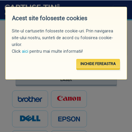
Acest site foloseste cookies
Site-ul cartusetin foloseste cookie-uri. Prin navigarea
Căutare rapidă (minim 3 caractere)
site-ului nostru, sunteti de acord cu folosirea cookie-
urilor.
Click
aici
pentru mai multe informatii!
INCHIDE FEREASTRA
INKJET
LASER