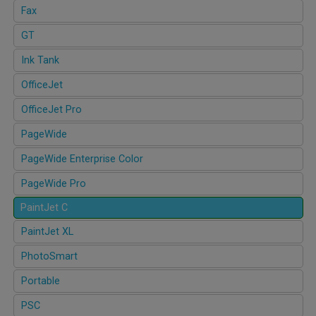
Fax
GT
Ink Tank
OfficeJet
OfficeJet Pro
PageWide
PageWide Enterprise Color
PageWide Pro
PaintJet C
PaintJet XL
PhotoSmart
Portable
PSC