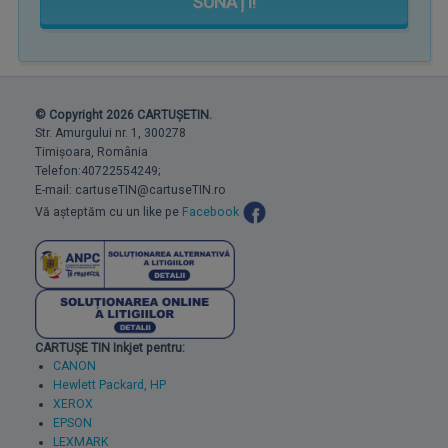
SUNAȚI!
© Copyright 2026 CARTUȘETIN.
Str. Amurgului nr. 1, 300278
Timișoara, România
Telefon:40722554249;
E-mail: cartuseTIN@cartuseTIN.ro
Vă așteptăm cu un like pe
Facebook
CARTUȘE TIN Inkjet pentru:
CANON
Hewlett Packard, HP
XEROX
EPSON
LEXMARK