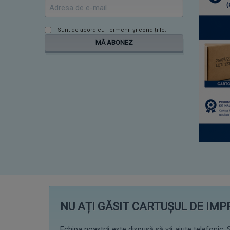
Sunt de acord cu
Termenii și condițiile
.
MĂ ABONEZ
NU AȚI GĂSIT CARTUȘUL DE IM
Echipa noastră este dispusă să vă ajute telefonic. S