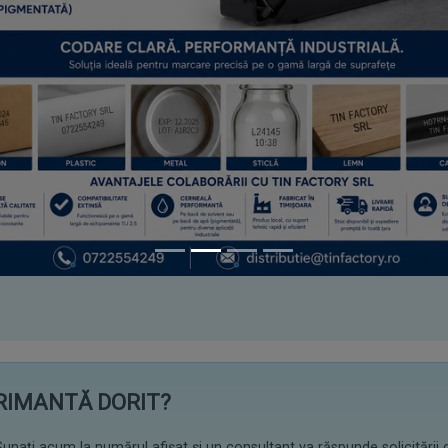
PRIMANTĂ DORIT?
unați acum la numărul afișat și un consultant va răspunde solicitării 