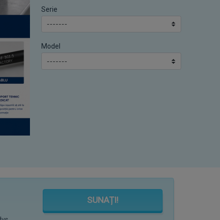
Serie
Model
SUNAȚI!
dvs.