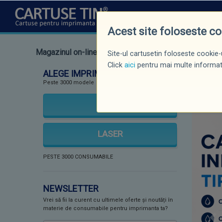
CINE SUNTEM
NOUTĂȚI
P
Acest site foloseste c
Magazinul on-line al fabricii de cartușe TIN®. Comandaț
Site-ul cartusetin foloseste cookie-u
Click
aici
pentru mai multe informati
ALEGE IMPRIMANTA
Peste 3000 modele
INKJET
LASER
PESTE 3000 CONSUMABILE
NEWSLETTER
Vrei să fii la curent cu ultimele oferte și noutăți în
materie de consumabile pentru imprimanta ta?