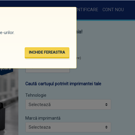
AUTENTIFICARE
CONT NOU
anta dvs., oriunde v-ați afla în România!
-urilor.
CĂUTARE RAPIDĂ
INCHIDE FEREASTRA
Căutare rapidă
(minim 3 caractere)
Caută cartușul potrivit imprimantei tale
Tehnologie
Marcă imprimantă