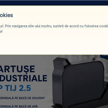
ROMOȚII*
PRODUSE
CERTIFICĂRI / DIPLOME
BLOG
CONTACT
ookies
i și primiți într-un timp scurt (24/72h) orice cartuș pentru imprim
ri. Prin navigarea site-ului nostru, sunteti de acord cu folosirea cookie
i!