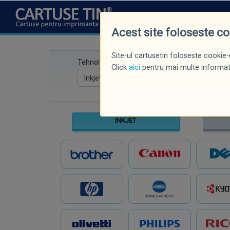
CINE SUNTEM
NOUTĂȚI
P
Acest site foloseste c
Site-ul cartusetin foloseste cookie-u
Tehnologie
Marcă imprima
Click
aici
pentru mai multe informati
INKJET