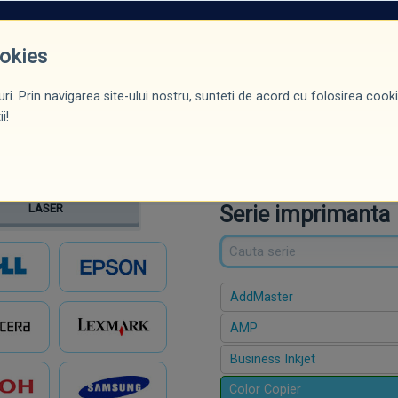
ROMOȚII*
PRODUSE
CERTIFICĂRI / DIPLOME
BLOG
CONTACT
ookies
ri. Prin navigarea site-ului nostru, sunteti de acord cu folosirea cookie
ntă
Serie
Model
i!
Serie imprimanta
LASER
AddMaster
AMP
Business Inkjet
Color Copier