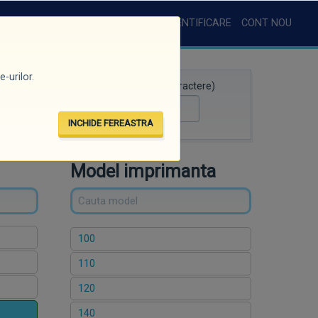
AUTENTIFICARE
CONT NOU
-urilor.
Căutare rapidă (minim 3 caractere)
INCHIDE FEREASTRA
Model imprimanta
100
110
120
140