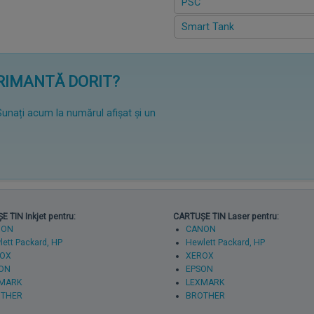
PSC
Smart Tank
PRIMANTĂ DORIT?
Sunați acum la numărul afișat și un
 TIN Inkjet pentru:
CARTUȘE TIN Laser pentru:
NON
CANON
ett Packard, HP
Hewlett Packard, HP
OX
XEROX
ON
EPSON
MARK
LEXMARK
THER
BROTHER