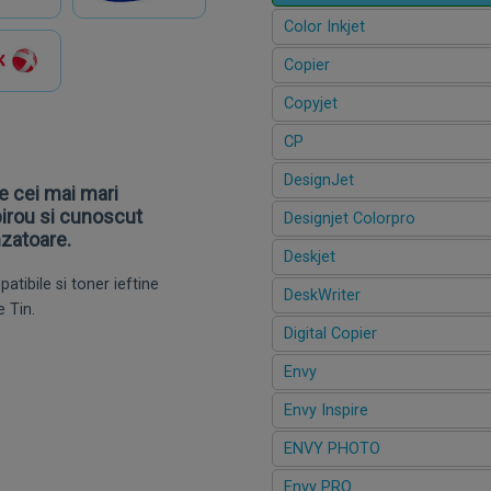
Color Inkjet
Copier
Copyjet
CP
DesignJet
e cei mai mari
irou si cunoscut
Designjet Colorpro
nzatoare.
Deskjet
tibile si toner ieftine
DeskWriter
 Tin.
Digital Copier
Envy
Envy Inspire
ENVY PHOTO
Envy PRO