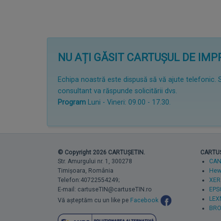
NU AȚI GĂSIT CARTUȘUL DE IM
Echipa noastră este dispusă să vă ajute telefonic. 
consultant va răspunde solicitării dvs.
Program
Luni - Vineri: 09.00 - 17.30.
© Copyright 2026 CARTUȘETIN.
CARTUȘE
Str. Amurgului nr. 1, 300278
CA
Timișoara, România
Hewl
Telefon:40722554249;
XER
E-mail: cartuseTIN@cartuseTIN.ro
EPS
LEX
Vă așteptăm cu un like pe
Facebook
BRO