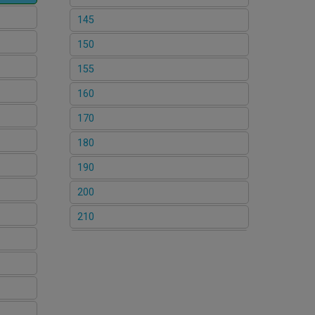
145
150
155
160
170
180
190
200
210
210LX
260
270