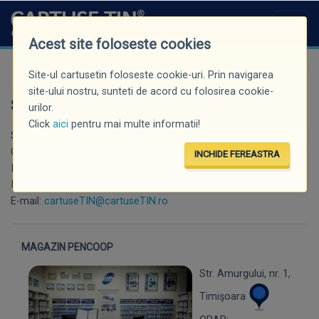
Acest site foloseste cookies
Contact
Site-ul cartusetin foloseste cookie-uri. Prin navigarea
site-ului nostru, sunteti de acord cu folosirea cookie-
SC TIN FACTORY SRL
urilor.
Click
aici
pentru mai multe informatii!
Str. Amurgului nr. 1, 300278 Timișoara, România
C.U.I. RO9872933
INCHIDE FEREASTRA
IBAN: RO76INGB0002008209988911
ING Bank Timișoara
E-mail:
cartuseTIN@cartuseTIN.ro
MAGAZIN PENCOOP
Str. Amurgului, nr. 1,
Timişoara