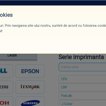
ROMOȚII*
PRODUSE
CERTIFICĂRI / DIPLOME
BLOG
CONTACT
ookies
ri. Prin navigarea site-ului nostru, sunteti de acord cu folosirea cookie
ntă
Serie
Model
i!
Serie imprimanta
LASER
CFU
CRF
FaxLab
J-Color