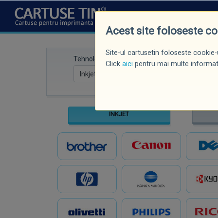
CINE SUNTEM
NOUTĂȚI
P
Acest site foloseste c
Site-ul cartusetin foloseste cookie-u
Tehnologie
Marcă imprima
Click
aici
pentru mai multe informati
INKJET