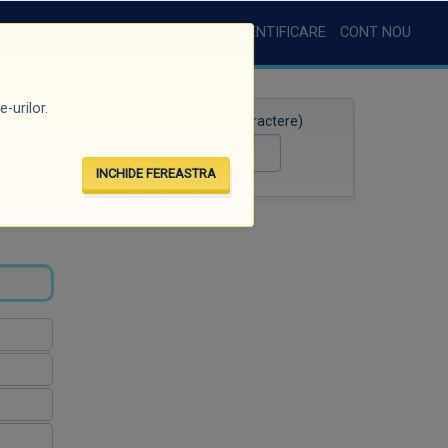
AUTENTIFICARE
CONT NOU
-urilor.
Căutare rapidă (minim 3 caractere)
INCHIDE FEREASTRA