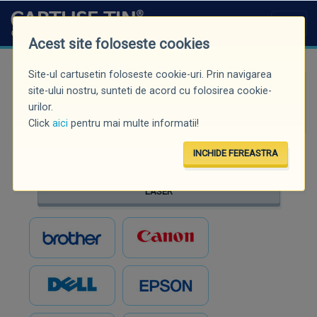
Acest site foloseste cookies
Site-ul cartusetin foloseste cookie-uri. Prin navigarea
Căutare rapidă (minim 3 caractere)
site-ului nostru, sunteti de acord cu folosirea cookie-
urilor.
Click
aici
pentru mai multe informatii!
INCHIDE FEREASTRA
INKJET
LASER