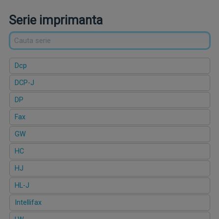
Serie imprimanta
Dcp
DCP-J
DP
Fax
GW
HC
HJ
HL-J
Intellifax