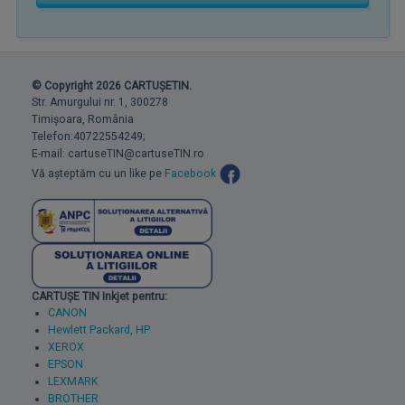
© Copyright 2026 CARTUȘETIN.
Str. Amurgului nr. 1, 300278
Timișoara, România
Telefon:40722554249;
E-mail: cartuseTIN@cartuseTIN.ro
Vă așteptăm cu un like pe
Facebook
CARTUȘE TIN Inkjet pentru:
CANON
Hewlett Packard, HP
XEROX
EPSON
LEXMARK
BROTHER