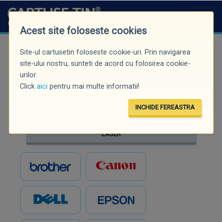
Acest site foloseste cookies
Site-ul cartusetin foloseste cookie-uri. Prin navigarea
Căutare rapidă (minim 3 caractere)
site-ului nostru, sunteti de acord cu folosirea cookie-
urilor.
Click
aici
pentru mai multe informatii!
INCHIDE FEREASTRA
INKJET
LASER