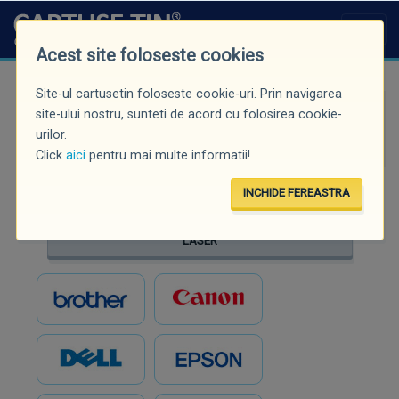
Acest site foloseste cookies
Site-ul cartusetin foloseste cookie-uri. Prin navigarea
Căutare rapidă (minim 3 caractere)
site-ului nostru, sunteti de acord cu folosirea cookie-
urilor.
Click
aici
pentru mai multe informatii!
INCHIDE FEREASTRA
INKJET
LASER