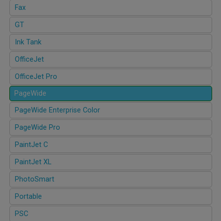
Fax
GT
Ink Tank
OfficeJet
OfficeJet Pro
PageWide
PageWide Enterprise Color
PageWide Pro
PaintJet C
PaintJet XL
PhotoSmart
Portable
PSC