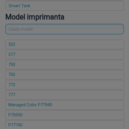
Smart Tank
Model imprimanta
352
377
750
755
772
777
Managed Color P77940
P75050
P77740