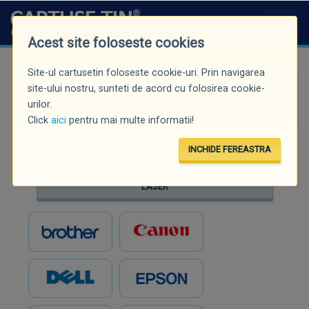
Acest site foloseste cookies
Site-ul cartusetin foloseste cookie-uri. Prin navigarea
Căutare rapidă (minim 3 caractere)
site-ului nostru, sunteti de acord cu folosirea cookie-
urilor.
Click
aici
pentru mai multe informatii!
INCHIDE FEREASTRA
INKJET
LASER