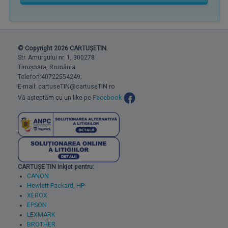
© Copyright 2026 CARTUȘETIN.
Str. Amurgului nr. 1, 300278
Timișoara, România
Telefon:40722554249;
E-mail: cartuseTIN@cartuseTIN.ro
Vă așteptăm cu un like pe
Facebook
CARTUȘE TIN Inkjet pentru:
CANON
Hewlett Packard, HP
XEROX
EPSON
LEXMARK
BROTHER