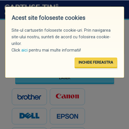
Acest site foloseste cookies
Site-ul cartusetin foloseste cookie-uri. Prin navigarea
Căutare rapidă (minim 3 caractere)
site-ului nostru, sunteti de acord cu folosirea cookie-
urilor.
Click
aici
pentru mai multe informatii!
INCHIDE FEREASTRA
INKJET
LASER