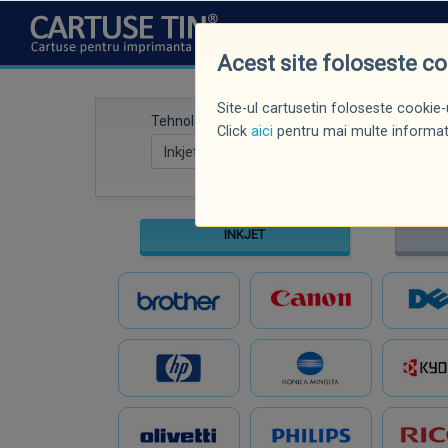
CINE SUNTEM
NOUTĂȚI
P
Acest site foloseste c
Site-ul cartusetin foloseste cookie-u
Tehnologie
Marcă imprima
Click
aici
pentru mai multe informati
INKJET