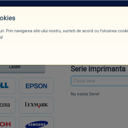
ROMOȚII*
PRODUSE
CERTIFICĂRI / DIPLOME
BLOG
CONTACT
ookies
ri. Prin navigarea site-ului nostru, sunteti de acord cu folosirea cookie
ntă
Serie
Model
i!
Serie imprimanta
LASER
Nu exista Serie!