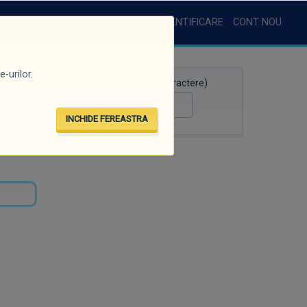
AUTENTIFICARE
CONT NOU
-urilor.
Căutare rapidă (minim 3 caractere)
INCHIDE FEREASTRA