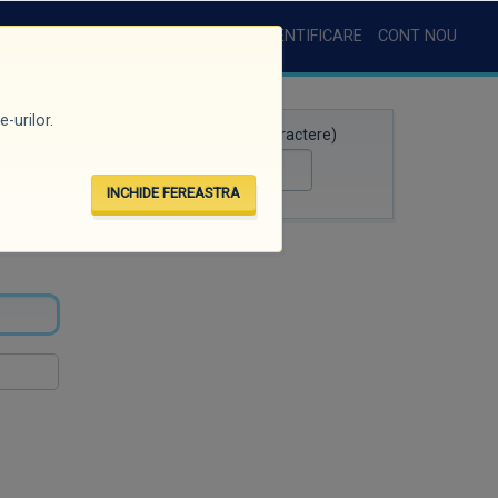
AUTENTIFICARE
CONT NOU
-urilor.
Căutare rapidă (minim 3 caractere)
INCHIDE FEREASTRA