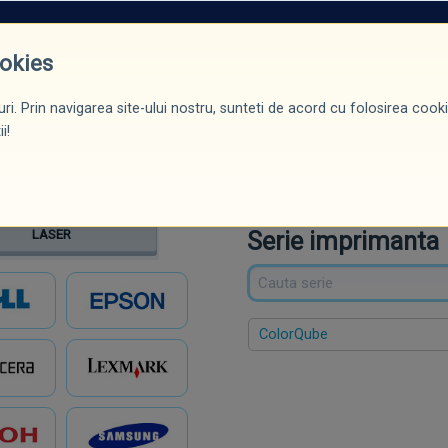
ROMOȚII*
PRODUSE
CERTIFICĂRI / DIPLOME
BLOG
CONTACT
ookies
ri. Prin navigarea site-ului nostru, sunteti de acord cu folosirea cookie
ntă
Serie
Model
i!
Serie imprimanta
LASER
ColorQube