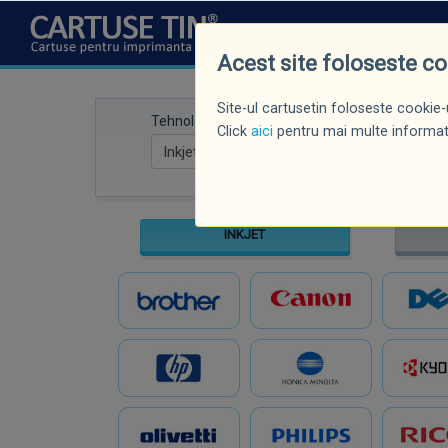
CINE SUNTEM
NOUTĂȚI
P
Acest site foloseste c
Site-ul cartusetin foloseste cookie-u
Tehnologie
Marcă imprima
Click
aici
pentru mai multe informati
INKJET