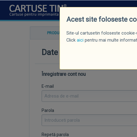
CINE SUNTEM
NOUTĂȚI
P
Acest site foloseste c
Site-ul cartusetin foloseste cookie-u
PRODUSE COMANDĂ
DETALII P
Click
aici
pentru mai multe informati
Date personale
Înregistrare cont nou
E-mail
Parola
Repetă parola