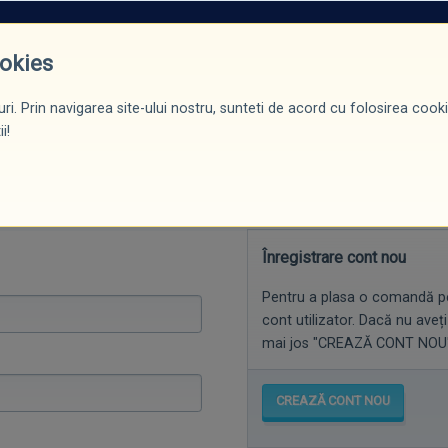
ROMOȚII*
PRODUSE
CERTIFICĂRI / DIPLOME
BLOG
CONTACT
ookies
ri. Prin navigarea site-ului nostru, sunteti de acord cu folosirea cookie
ERSONALE
DETALII TRANSPORT
MODALITĂ
i!
Înregistrare cont nou
Pentru a plasa o comandă pe 
cont utilizator. Dacă nu aveț
mai jos "CREAZĂ CONT NOU"
CREAZĂ CONT NOU