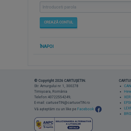
CREAZĂ CONTUL
ÎNAPOI
© Copyright 2026 CARTUȘETIN.
CARTUȘE
Str. Amurgului nr. 1, 300278
CA
Timișoara, România
Hewl
Telefon:40722554249;
XER
E-mail: cartuseTIN@cartuseTIN.ro
EPS
LEX
Vă așteptăm cu un like pe
Facebook
BRO