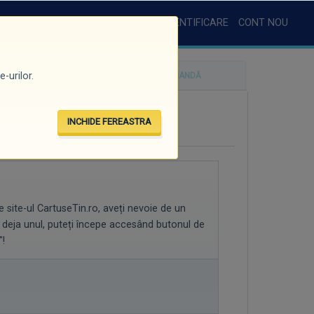
AUTENTIFICARE
CONT NOU
-urilor.
ȚI DE PLATĂ
SUMAR COMANDĂ
INCHIDE FEREASTRA
site-ul CartuseTin.ro, aveți nevoie de un
i deja unul, puteți începe accesând butonul de
!