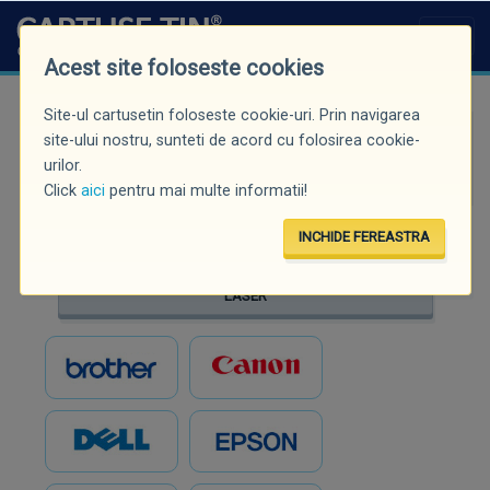
Acest site foloseste cookies
Site-ul cartusetin foloseste cookie-uri. Prin navigarea
Căutare rapidă (minim 3 caractere)
site-ului nostru, sunteti de acord cu folosirea cookie-
urilor.
Click
aici
pentru mai multe informatii!
INCHIDE FEREASTRA
INKJET
LASER