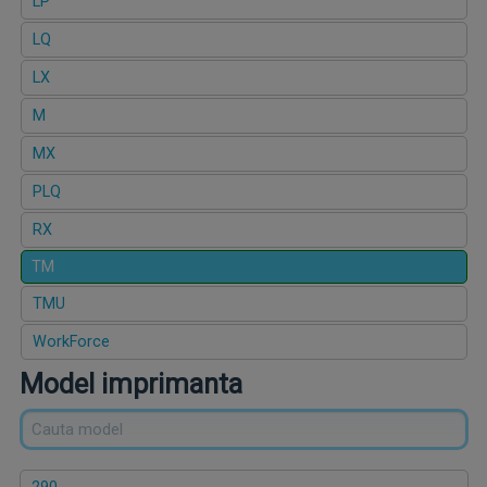
LP
LQ
LX
M
MX
PLQ
RX
TM
TMU
WorkForce
Model imprimanta