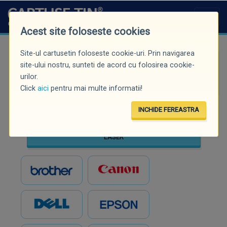
Acest site foloseste cookies
Site-ul cartusetin foloseste cookie-uri. Prin navigarea
Căutare rapidă (minim 3 caractere)
site-ului nostru, sunteti de acord cu folosirea cookie-
urilor.
Click
aici
pentru mai multe informatii!
INCHIDE FEREASTRA
INKJET
LASER