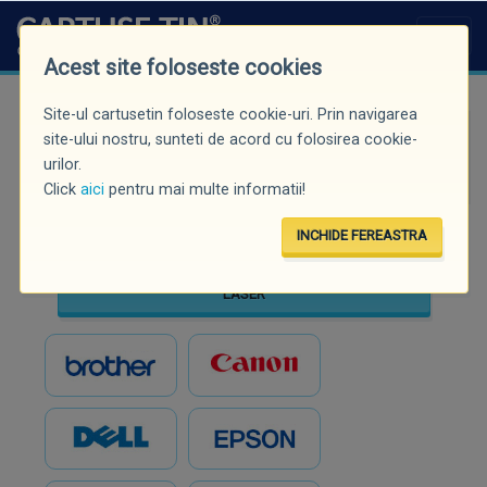
Acest site foloseste cookies
Site-ul cartusetin foloseste cookie-uri. Prin navigarea
Căutare rapidă (minim 3 caractere)
site-ului nostru, sunteti de acord cu folosirea cookie-
urilor.
Click
aici
pentru mai multe informatii!
INCHIDE FEREASTRA
INKJET
LASER