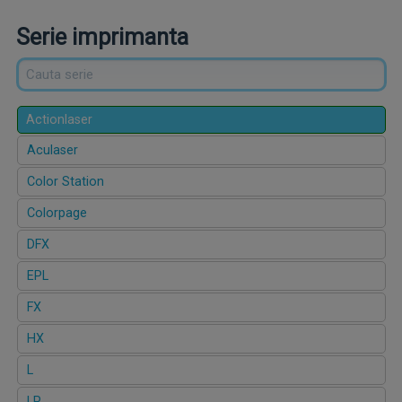
Serie imprimanta
Actionlaser
Aculaser
Color Station
Colorpage
DFX
EPL
FX
HX
L
LP