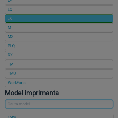
LP
LQ
LX
M
MX
PLQ
RX
TM
TMU
WorkForce
Model imprimanta