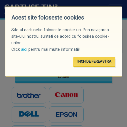
Acest site foloseste cookies
Site-ul cartusetin foloseste cookie-uri. Prin navigarea
Căutare rapidă (minim 3 caractere)
site-ului nostru, sunteti de acord cu folosirea cookie-
urilor.
Click
aici
pentru mai multe informatii!
INCHIDE FEREASTRA
INKJET
LASER