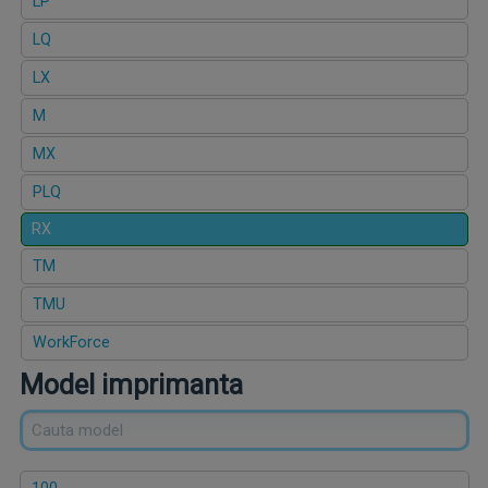
LP
LQ
LX
M
MX
PLQ
RX
TM
TMU
WorkForce
Model imprimanta