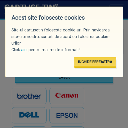
Acest site foloseste cookies
Site-ul cartusetin foloseste cookie-uri. Prin navigarea
Căutare rapidă (minim 3 caractere)
site-ului nostru, sunteti de acord cu folosirea cookie-
urilor.
Click
aici
pentru mai multe informatii!
INCHIDE FEREASTRA
INKJET
LASER