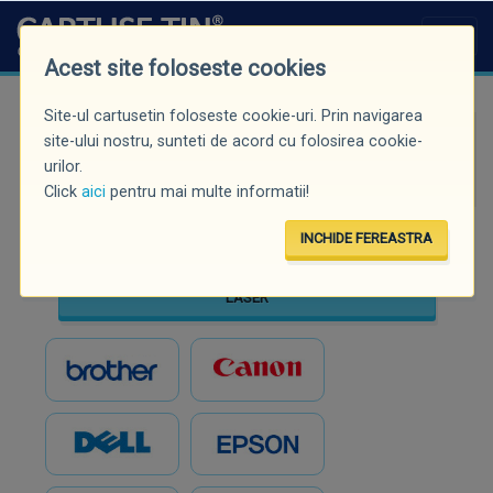
Acest site foloseste cookies
Site-ul cartusetin foloseste cookie-uri. Prin navigarea
Căutare rapidă (minim 3 caractere)
site-ului nostru, sunteti de acord cu folosirea cookie-
urilor.
Click
aici
pentru mai multe informatii!
INCHIDE FEREASTRA
INKJET
LASER