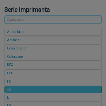
Serie imprimanta
Actionlaser
Aculaser
Color Station
Colorpage
DFX
EPL
FX
HX
L
LP