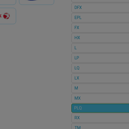
DFX
EPL
FX
HX
L
LP
LQ
LX
M
MX
PLQ
RX
TM