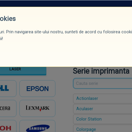
ROMOȚII*
PRODUSE
CERTIFICĂRI / DIPLOME
BLOG
CONTACT
ookies
ri. Prin navigarea site-ului nostru, sunteti de acord cu folosirea cookie
ntă
Serie
Model
i!
Serie imprimanta
LASER
Actionlaser
Aculaser
Color Station
Colorpage