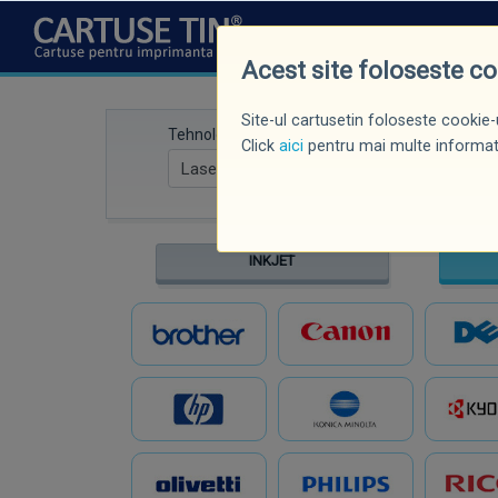
CINE SUNTEM
NOUTĂȚI
P
Acest site foloseste c
Site-ul cartusetin foloseste cookie-u
Tehnologie
Marcă imprima
Click
aici
pentru mai multe informati
INKJET