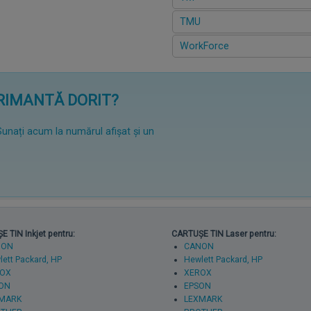
TMU
WorkForce
PRIMANTĂ DORIT?
Sunați acum la numărul afișat și un
 TIN Inkjet pentru:
CARTUȘE TIN Laser pentru:
NON
CANON
ett Packard, HP
Hewlett Packard, HP
OX
XEROX
ON
EPSON
MARK
LEXMARK