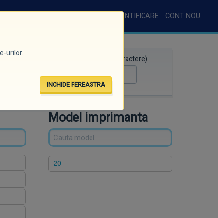
AUTENTIFICARE
CONT NOU
-urilor.
Căutare rapidă (minim 3 caractere)
INCHIDE FEREASTRA
Model imprimanta
20