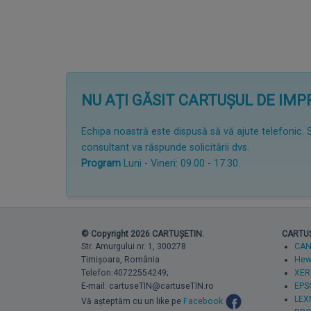
NU AȚI GĂSIT CARTUȘUL DE IM
Echipa noastră este dispusă să vă ajute telefonic. 
consultant va răspunde solicitării dvs.
Program
Luni - Vineri: 09.00 - 17.30.
© Copyright 2026 CARTUȘETIN.
CARTUȘE
Str. Amurgului nr. 1, 300278
CA
Timișoara, România
Hewl
Telefon:40722554249;
XER
E-mail: cartuseTIN@cartuseTIN.ro
EPS
LEX
Vă așteptăm cu un like pe
Facebook