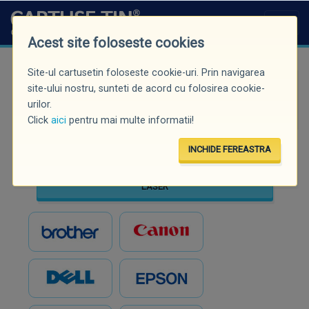
Acest site foloseste cookies
Site-ul cartusetin foloseste cookie-uri. Prin navigarea
Căutare rapidă (minim 3 caractere)
site-ului nostru, sunteti de acord cu folosirea cookie-
urilor.
Click
aici
pentru mai multe informatii!
INCHIDE FEREASTRA
INKJET
LASER